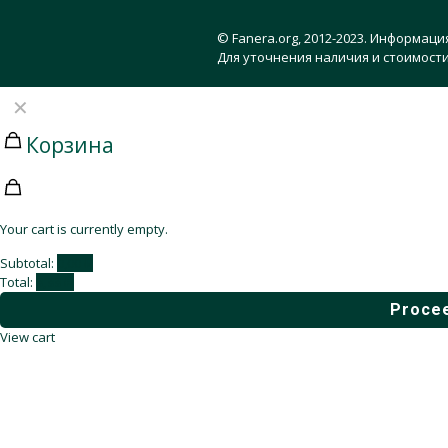
© Fanera.org, 2012-2023. Информаци
Для уточнения наличия и стоимости
✕
Корзина
Your cart is currently empty.
Subtotal:
0,00
₽
Total:
0,00
₽
Procee
View cart