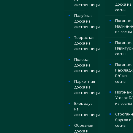
доска из
лиственницы
сосны
Палубная
Погонаж:
доска из
Налични
лиственницы
из сосны
Террасная
Погонаж:
доска из
Плинтус 
лиственницы
сосны
Половая
Погонаж:
доска из
Раскладк
лиственницы
Б/С из
Паркетная
сосны
доска из
Погонаж:
лиственницы
Уголок Б/
Блок хаус
из сосны
из
Строган
лиственницы
брусок и
Обрезная
сосны
доска и