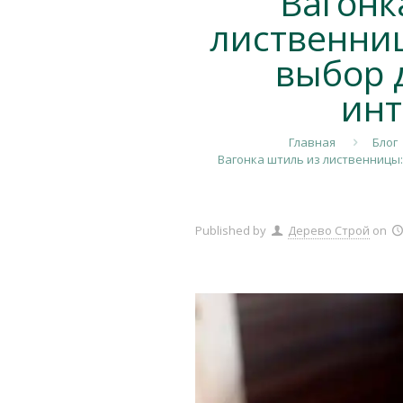
Вагонк
лиственни
выбор 
инт
Главная
Блог
Вагонка штиль из лиственницы
Published by
Дерево Строй
on