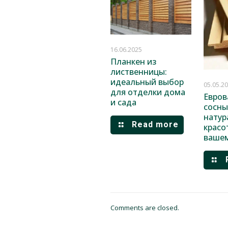
16.06.2025
Планкен из
лиственницы:
идеальный выбор
05.05.2
для отделки дома
Евров
и сада
сосны
натур
Read more
красо
ваше
Comments are closed.