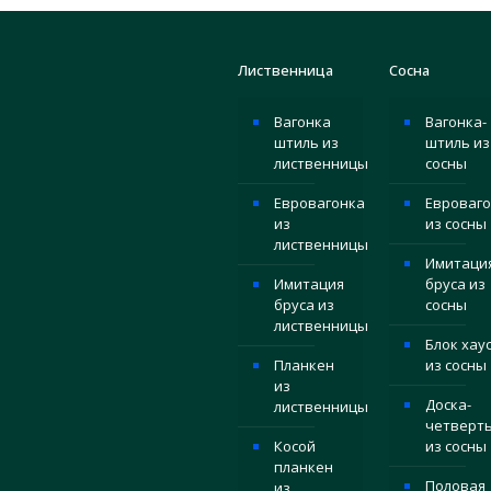
Лиственница
Сосна
Вагонка
Вагонка-
штиль из
штиль из
лиственницы
сосны
Евровагонка
Евроваго
из
из сосны
лиственницы
Имитаци
Имитация
бруса из
бруса из
сосны
лиственницы
Блок хау
Планкен
из сосны
из
Доска-
лиственницы
четверт
Косой
из сосны
планкен
Половая
из