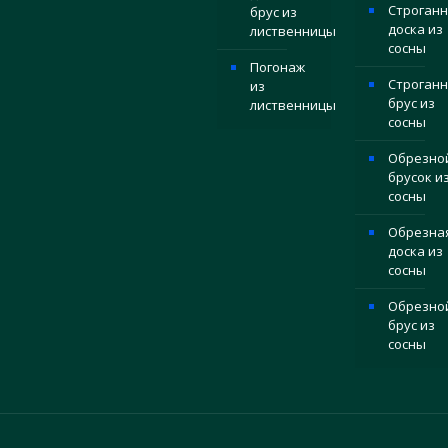
Строганн
брус из
доска из
лиственницы
сосны
Погонаж
Строган
из
брус из
лиственницы
сосны
Обрезно
брусок и
сосны
Обрезна
доска из
сосны
Обрезно
брус из
сосны