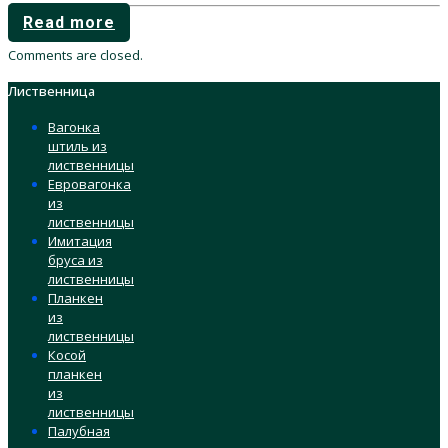
Read more
Comments are closed.
Лиственница
Вагонка
штиль из
лиственницы
Евровагонка
из
лиственницы
Имитация
бруса из
лиственницы
Планкен
из
лиственницы
Косой
планкен
из
лиственницы
Палубная