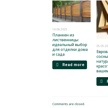
16.06.2025
Планкен из
лиственницы:
идеальный выбор
05.05.2
для отделки дома
Евров
и сада
сосны
натур
Read more
красо
ваше
Comments are closed.