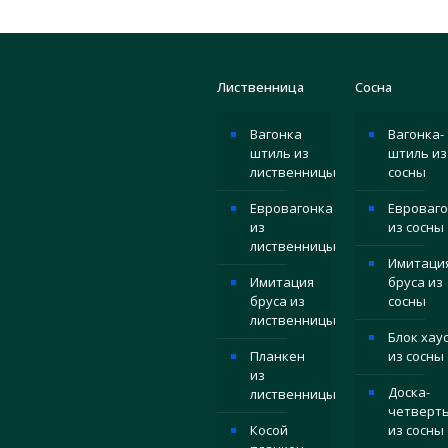
Лиственница
Сосна
Вагонка
Вагонка-
штиль из
штиль из
лиственницы
сосны
Евровагонка
Евроваго
из
из сосны
лиственницы
Имитаци
Имитация
бруса из
бруса из
сосны
лиственницы
Блок хау
Планкен
из сосны
из
Доска-
лиственницы
четверт
Косой
из сосны