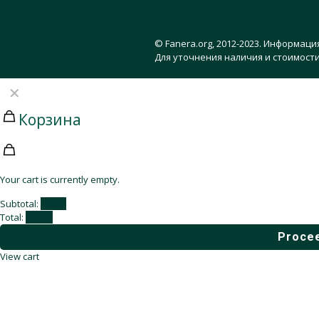
© Fanera.org, 2012-2023. Информаци
Для уточнения наличия и стоимости
✕
Корзина
Your cart is currently empty.
Subtotal:
0,00
₽
Total:
0,00
₽
Procee
View cart