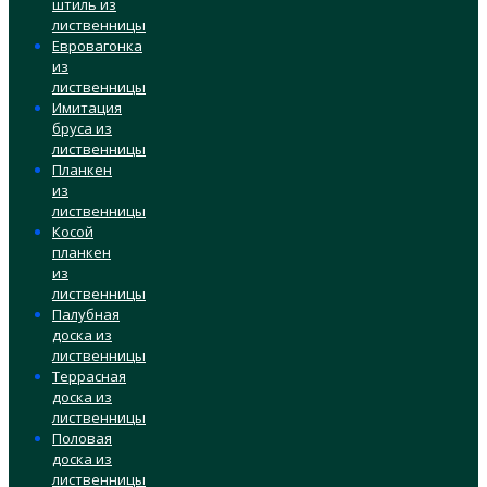
штиль из
лиственницы
Евровагонка
из
лиственницы
Имитация
бруса из
лиственницы
Планкен
из
лиственницы
Косой
планкен
из
лиственницы
Палубная
доска из
лиственницы
Террасная
доска из
лиственницы
Половая
доска из
лиственницы