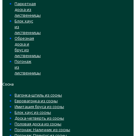
Паркетная
доска из
лиственницы
Блок хаус
из
лиственницы
Обрезная
доска и
брус из
лиственницы
Погонаж
из
лиственницы
Сосна
Вагонка-штиль из сосны
Евровагонка из сосны
Имитация бруса из сосны
Блок хаус из сосны
Доска-четверть из сосны
Половая доска из сосны
Погонаж: Наличник из сосны
Погонаж: Плинтус из сосны