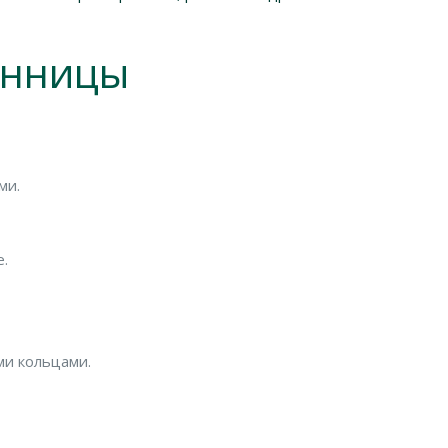
енницы
ми.
е.
ми кольцами.