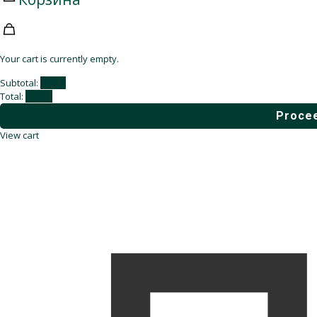
Your cart is currently empty.
Subtotal:
0,00
₽
Total:
0,00
₽
Procee
View cart