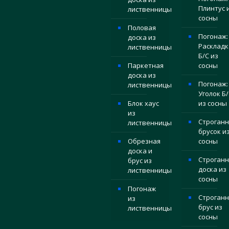
Плинтус 
лиственницы
сосны
Половая
Погонаж:
доска из
Раскладк
лиственницы
Б/С из
Паркетная
сосны
доска из
Погонаж:
лиственницы
Уголок Б/
Блок хаус
из сосны
из
Строган
лиственницы
брусок и
Обрезная
сосны
доска и
Строганн
брус из
доска из
лиственницы
сосны
Погонаж
Строган
из
брус из
лиственницы
сосны