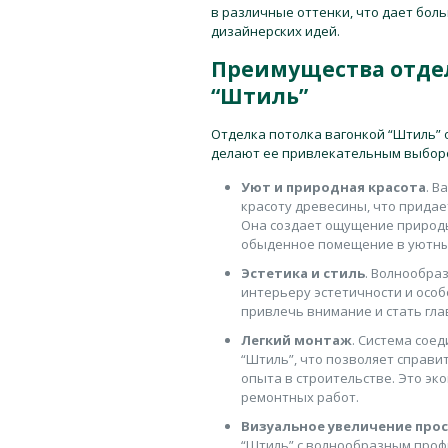
в различные оттенки, что дает бол
дизайнерских идей.
Преимущества отдел
“Штиль”
Отделка потолка вагонкой “Штиль”
делают ее привлекательным выборо
Уют и природная красота
. В
красоту древесины, что прида
Она создает ощущение природы
обыденное помещение в уютный
Эстетика и стиль
. Волнообра
интерьеру эстетичности и особ
привлечь внимание и стать гла
Легкий монтаж
. Система сое
“Штиль”, что позволяет справит
опыта в строительстве. Это эк
ремонтных работ.
Визуальное увеличение про
“Штиль” с волнообразным проф