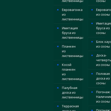
лиственницы
сосны
Евровагонка
Евроваго
из
из сосны
лиственницы
Имитаци
Имитация
бруса из
бруса из
сосны
лиственницы
Блок хау
Планкен
из сосны
из
Доска-
лиственницы
четверт
Косой
из сосны
планкен
Половая
из
доска из
лиственницы
сосны
Палубная
Погонаж:
доска из
Налични
лиственницы
из сосны
Террасная
Погонаж:
доска из