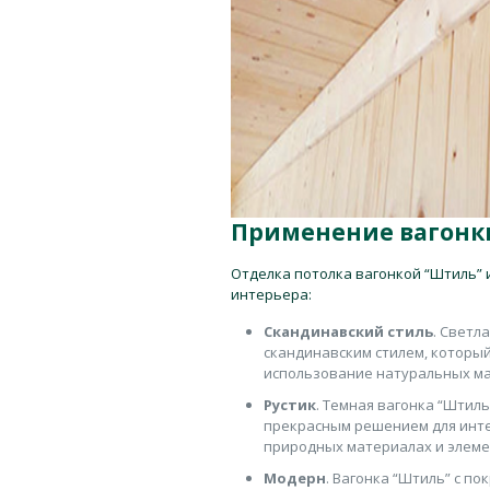
Применение вагонки
Отделка потолка вагонкой “Штиль” 
интерьера:
Скандинавский стиль
. Светл
скандинавским стилем, который
использование натуральных ма
Рустик
. Темная вагонка “Штиль
прекрасным решением для интер
природных материалах и элеме
Модерн
. Вагонка “Штиль” с п