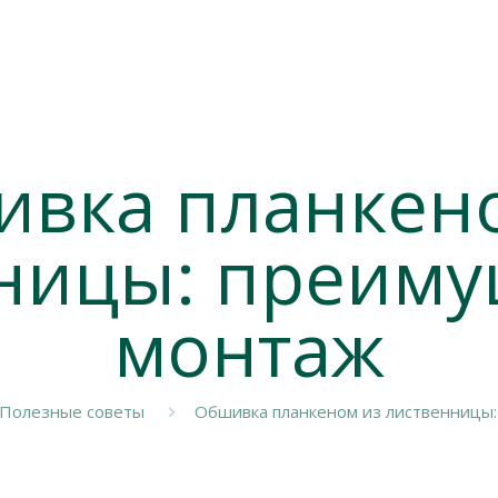
вка планкен
ницы: преиму
монтаж
Полезные советы
Обшивка планкеном из лиственницы: