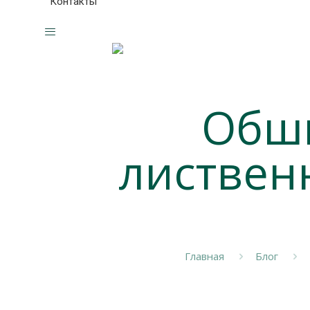
Контакты
Обши
листвен
Главная
Блог