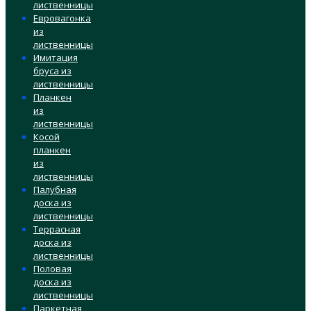
лиственницы
Евровагонка
из
лиственницы
Имитация
бруса из
лиственницы
Планкен
из
лиственницы
Косой
планкен
из
лиственницы
Палубная
доска из
лиственницы
Террасная
доска из
лиственницы
Половая
доска из
лиственницы
Паркетная