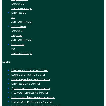
доска из
лиственницы
Блок хаус
из
лиственницы
Обрезная
доска и
брус из
лиственницы
Погонаж
из
лиственницы
Сосна
Вагонка-штиль из сосны
Евровагонка из сосны
Имитация бруса из сосны
Блок хаус из сосны
Доска-четверть из сосны
Половая доска из сосны
Погонаж: Наличник из сосны
Погонаж: Плинтус из сосны