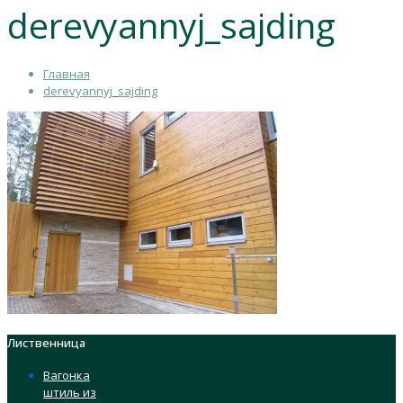
derevyannyj_sajding
Главная
derevyannyj_sajding
Лиственница
Вагонка
штиль из