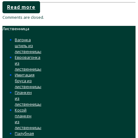
Read more
Comments are closed.
Лиственница
Вагонка
штиль из
лиственницы
Евровагонка
из
лиственницы
Имитация
бруса из
лиственницы
Планкен
из
лиственницы
Косой
планкен
из
лиственницы
Палубная