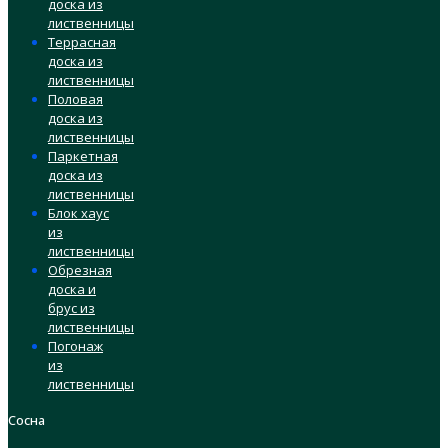
доска из
лиственницы
Террасная
доска из
лиственницы
Половая
доска из
лиственницы
Паркетная
доска из
лиственницы
Блок хаус
из
лиственницы
Обрезная
доска и
брус из
лиственницы
Погонаж
из
лиственницы
Сосна