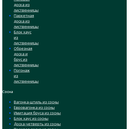
доска из
лиственницы
Паркетная
доска из
лиственницы
Блок хаус
из
лиственницы
Обрезная
доска и
брус из
лиственницы
Погонаж
из
лиственницы
Сосна
Вагонка-штиль из сосны
Евровагонка из сосны
Имитация бруса из сосны
Блок хаус из сосны
Доска-четверть из сосны