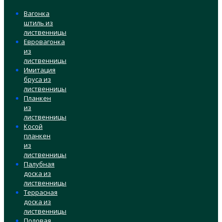
Вагонка
штиль из
лиственницы
Евровагонка
из
лиственницы
Имитация
бруса из
лиственницы
Планкен
из
лиственницы
Косой
планкен
из
лиственницы
Палубная
доска из
лиственницы
Террасная
доска из
лиственницы
Половая