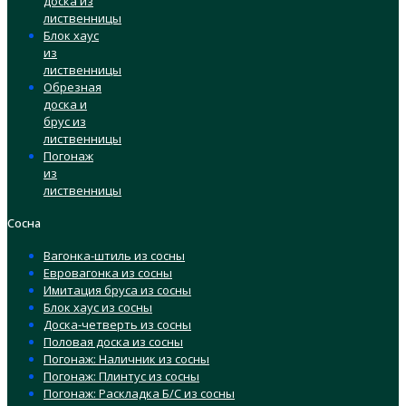
доска из
лиственницы
Блок хаус
из
лиственницы
Обрезная
доска и
брус из
лиственницы
Погонаж
из
лиственницы
Сосна
Вагонка-штиль из сосны
Евровагонка из сосны
Имитация бруса из сосны
Блок хаус из сосны
Доска-четверть из сосны
Половая доска из сосны
Погонаж: Наличник из сосны
Погонаж: Плинтус из сосны
Погонаж: Раскладка Б/С из сосны