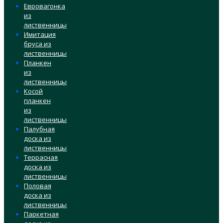
Евровагонка
из
лиственницы
Имитация
бруса из
лиственницы
Планкен
из
лиственницы
Косой
планкен
из
лиственницы
Палубная
доска из
лиственницы
Террасная
доска из
лиственницы
Половая
доска из
лиственницы
Паркетная