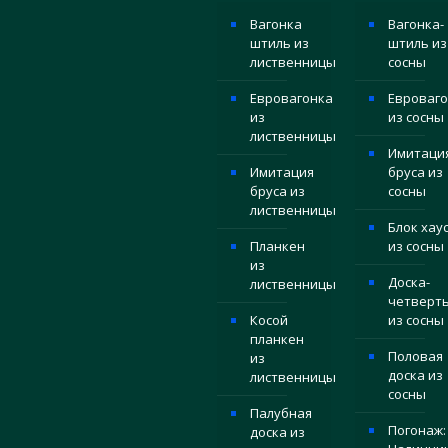
Вагонка
Вагонка-
штиль из
штиль из
лиственницы
сосны
Евровагонка
Евроваго
из
из сосны
лиственницы
Имитаци
Имитация
бруса из
бруса из
сосны
лиственницы
Блок хау
Планкен
из сосны
из
Доска-
лиственницы
четверт
Косой
из сосны
планкен
Половая
из
доска из
лиственницы
сосны
Палубная
Погонаж:
доска из