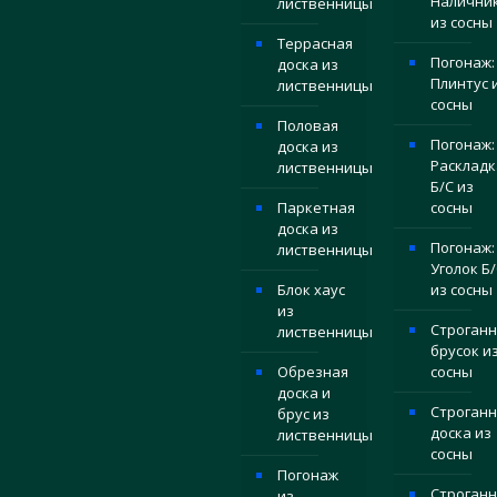
Налични
лиственницы
из сосны
Террасная
Погонаж:
доска из
Плинтус 
лиственницы
сосны
Половая
Погонаж:
доска из
Раскладк
лиственницы
Б/С из
Паркетная
сосны
доска из
Погонаж:
лиственницы
Уголок Б/
Блок хаус
из сосны
из
Строган
лиственницы
брусок и
Обрезная
сосны
доска и
Строганн
брус из
доска из
лиственницы
сосны
Погонаж
Строган
из