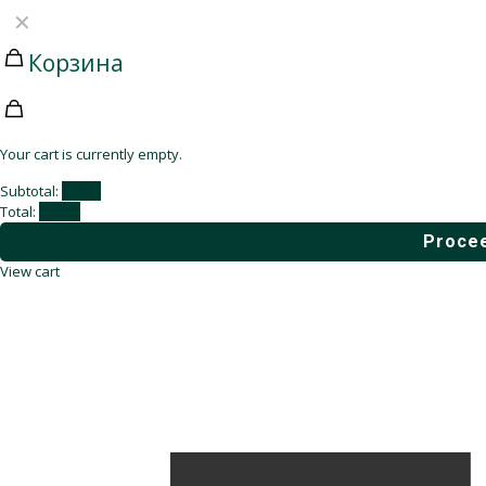
✕
Корзина
Your cart is currently empty.
Subtotal:
0,00
₽
Total:
0,00
₽
Procee
View cart