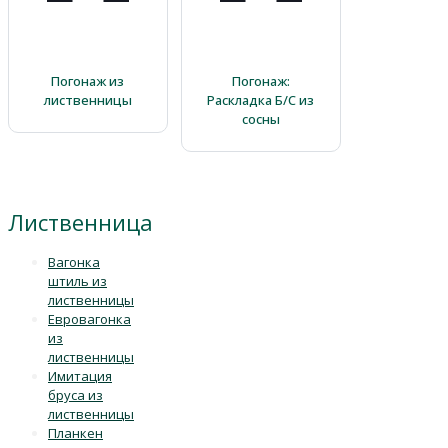
Погонаж из
Погонаж:
лиственницы
Раскладка Б/С из
сосны
Лиственница
Вагонка
штиль из
лиственницы
Евровагонка
из
лиственницы
Имитация
бруса из
лиственницы
Планкен