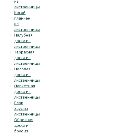
из
лиственницы
Косой
планкен
из
лиственницы
Палубная
доска из
лиственницы
Террасная
доска из
лиственницы
Половая
доска из
лиственницы
Паркетная
доска из
лиственницы
Блок
хаус из
лиственницы
Обрезная
доска и
брус из