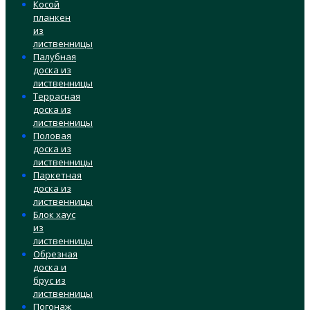
Косой
планкен
из
лиственницы
Палубная
доска из
лиственницы
Террасная
доска из
лиственницы
Половая
доска из
лиственницы
Паркетная
доска из
лиственницы
Блок хаус
из
лиственницы
Обрезная
доска и
брус из
лиственницы
Погонаж