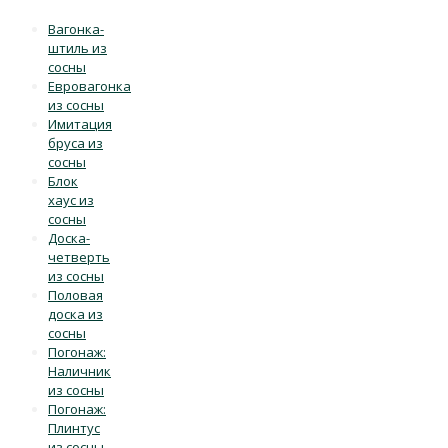
Вагонка-
штиль из
сосны
Евровагонка
из сосны
Имитация
бруса из
сосны
Блок
хаус из
сосны
Доска-
четверть
из сосны
Половая
доска из
сосны
Погонаж:
Наличник
из сосны
Погонаж:
Плинтус
из сосны