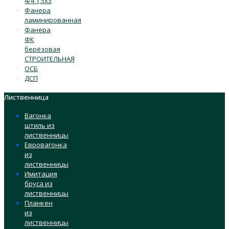
4/4 1,5х3
Фанера
ламинированная
Фанера
ФК
берёзовая
СТРОИТЕЛЬНАЯ
ОСБ
ДСП
Лиственница
Вагонка
штиль из
лиственницы
Евровагонка
из
лиственницы
Имитация
бруса из
лиственницы
Планкен
из
лиственницы