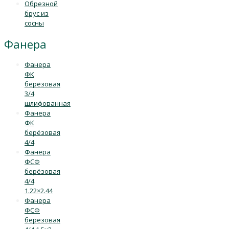
Обрезной
брус из
сосны
Фанера
Фанера
ФК
берёзовая
3/4
шлифованная
Фанера
ФК
берёзовая
4/4
Фанера
ФСФ
берёзовая
4/4
1.22×2.44
Фанера
ФСФ
берёзовая