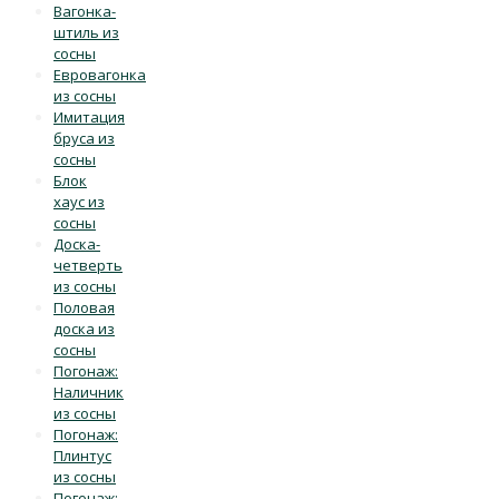
Вагонка-
штиль из
сосны
Евровагонка
из сосны
Имитация
бруса из
сосны
Блок
хаус из
сосны
Доска-
четверть
из сосны
Половая
доска из
сосны
Погонаж:
Наличник
из сосны
Погонаж:
Плинтус
из сосны
Погонаж: