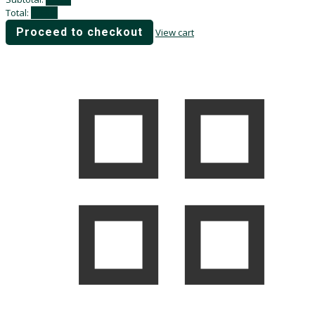
Total:
0,00
₽
Proceed to checkout
View cart