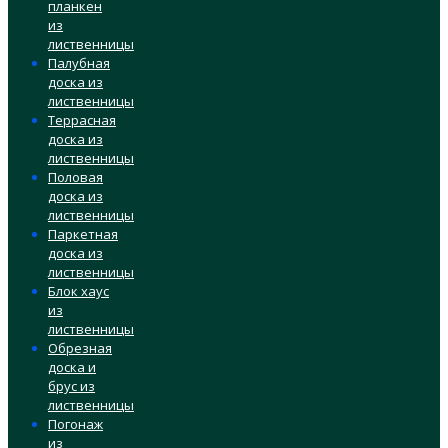
планкен
из
лиственницы
Палубная
доска из
лиственницы
Террасная
доска из
лиственницы
Половая
доска из
лиственницы
Паркетная
доска из
лиственницы
Блок хаус
из
лиственницы
Обрезная
доска и
брус из
лиственницы
Погонаж
из