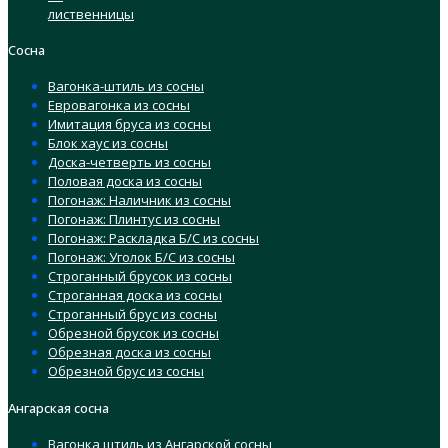
лиственницы
Сосна
Вагонка-штиль из сосны
Евровагонка из сосны
Имитация бруса из сосны
Блок хаус из сосны
Доска-четверть из сосны
Половая доска из сосны
Погонаж: Наличник из сосны
Погонаж: Плинтус из сосны
Погонаж: Раскладка Б/С из сосны
Погонаж: Уголок Б/С из сосны
Строганный брусок из сосны
Строганная доска из сосны
Строганный брус из сосны
Обрезной брусок из сосны
Обрезная доска из сосны
Обрезной брус из сосны
Ангарская сосна
Вагонка штиль из Ангарской сосны