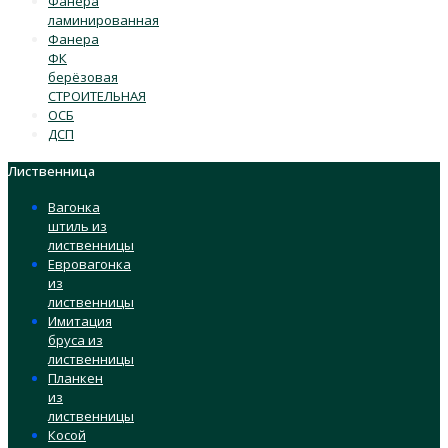
Фанера
ламинированная
Фанера
ФК
берёзовая
СТРОИТЕЛЬНАЯ
ОСБ
ДСП
Лиственница
Вагонка
штиль из
лиственницы
Евровагонка
из
лиственницы
Имитация
бруса из
лиственницы
Планкен
из
лиственницы
Косой