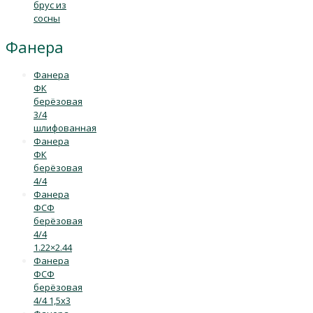
брус из
сосны
Фанера
Фанера
ФК
берёзовая
3/4
шлифованная
Фанера
ФК
берёзовая
4/4
Фанера
ФСФ
берёзовая
4/4
1.22×2.44
Фанера
ФСФ
берёзовая
4/4 1,5х3