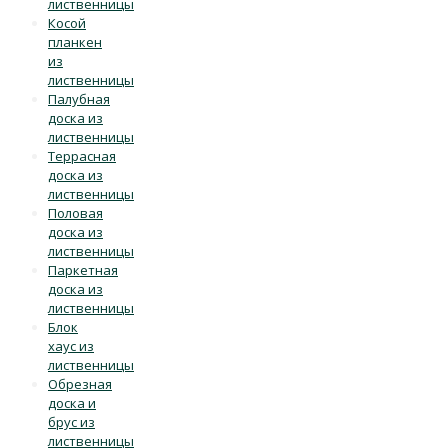
лиственницы
Косой
планкен
из
лиственницы
Палубная
доска из
лиственницы
Террасная
доска из
лиственницы
Половая
доска из
лиственницы
Паркетная
доска из
лиственницы
Блок
хаус из
лиственницы
Обрезная
доска и
брус из
лиственницы