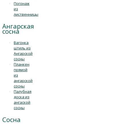
Погонаж
из
лиственницы
Ангарская
сосна
Вагонка
штиль из
Ангарской
сосны
Планкен
прямой
из
ангарской
сосны
Палубная
доска из
ангаской
сосны
Сосна