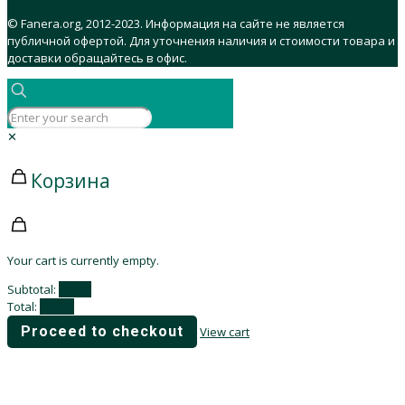
© Fanera.org, 2012-2023. Информация на сайте не является
публичной офертой. Для уточнения наличия и стоимости товара и
доставки обращайтесь в офис.
✕
Корзина
Your cart is currently empty.
Subtotal:
0,00
₽
Total:
0,00
₽
Proceed to checkout
View cart