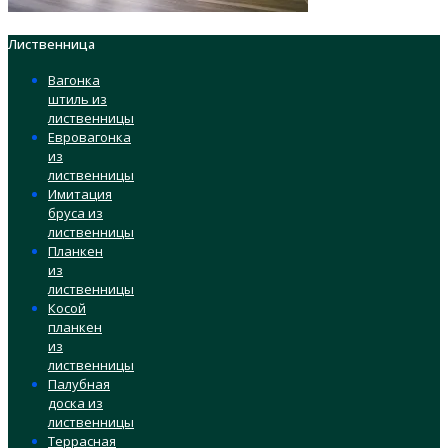
Лиственница
Вагонка
штиль из
лиственницы
Евровагонка
из
лиственницы
Имитация
бруса из
лиственницы
Планкен
из
лиственницы
Косой
планкен
из
лиственницы
Палубная
доска из
лиственницы
Террасная