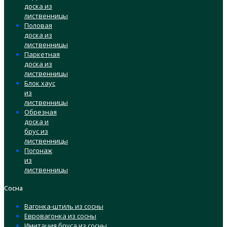
доска из
лиственницы
Половая
доска из
лиственницы
Паркетная
доска из
лиственницы
Блок хаус
из
лиственницы
Обрезная
доска и
брус из
лиственницы
Погонаж
из
лиственницы
Сосна
Вагонка-штиль из сосны
Евровагонка из сосны
Имитация бруса из сосны