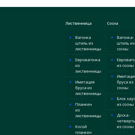
Лиственница
Сосна
Вагонка
Вагонка-
штиль из
штиль из
лиственницы
сосны
Евровагонка
Евроваго
из
из сосны
лиственницы
Имитаци
Имитация
бруса из
бруса из
сосны
лиственницы
Блок хау
Планкен
из сосны
из
Доска-
лиственницы
четверт
Косой
из сосны
планкен