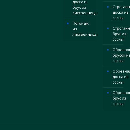
доска и
Строганн
брус из
доска из
лиственницы
сосны
Погонаж
Строган
из
брус из
лиственницы
сосны
Обрезно
брусок и
сосны
Обрезна
доска из
сосны
Обрезно
брус из
сосны