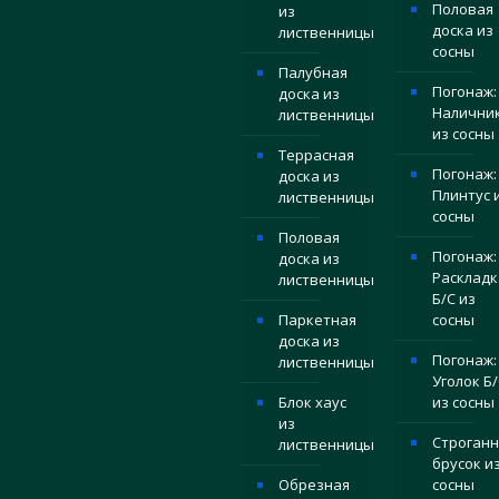
Половая
из
доска из
лиственницы
сосны
Палубная
Погонаж:
доска из
Налични
лиственницы
из сосны
Террасная
Погонаж:
доска из
Плинтус 
лиственницы
сосны
Половая
Погонаж:
доска из
Раскладк
лиственницы
Б/С из
Паркетная
сосны
доска из
Погонаж:
лиственницы
Уголок Б/
Блок хаус
из сосны
из
Строган
лиственницы
брусок и
Обрезная
сосны