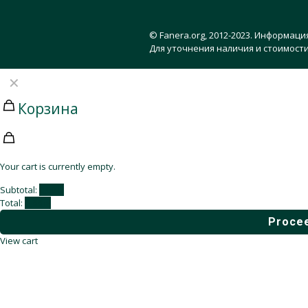
© Fanera.org, 2012-2023. Информаци
Для уточнения наличия и стоимости
✕
Корзина
Your cart is currently empty.
Subtotal:
0,00
₽
Total:
0,00
₽
Procee
View cart