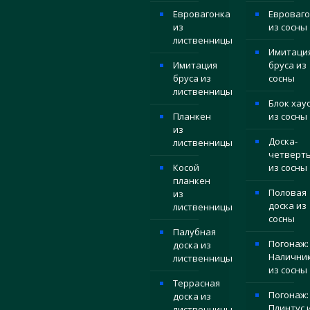
Евровагонка
Евроваго
из
из сосны
лиственницы
Имитаци
Имитация
бруса из
бруса из
сосны
лиственницы
Блок хау
Планкен
из сосны
из
Доска-
лиственницы
четверт
Косой
из сосны
планкен
Половая
из
доска из
лиственницы
сосны
Палубная
Погонаж:
доска из
Налични
лиственницы
из сосны
Террасная
Погонаж:
доска из
Плинтус 
лиственницы