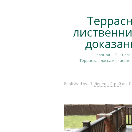
Террасн
лиственни
доказан
Главная
Блог
Террасная доска из листве
Published by
Дерево Строй
on