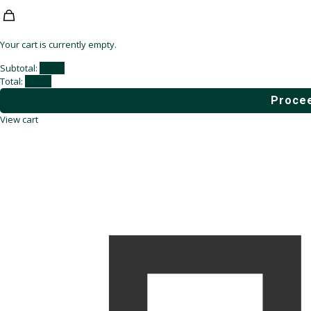
Your cart is currently empty.
Subtotal:
0,00
₽
Total:
0,00
₽
Procee
View cart