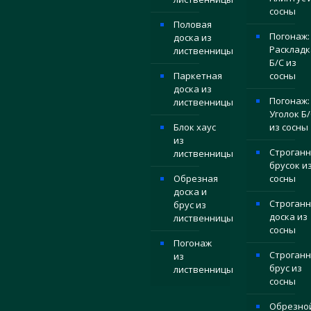
сосны
Половая
Погонаж:
доска из
Раскладк
лиственницы
Б/С из
Паркетная
сосны
доска из
Погонаж:
лиственницы
Уголок Б/
Блок хаус
из сосны
из
Строган
лиственницы
брусок и
Обрезная
сосны
доска и
Строганн
брус из
доска из
лиственницы
сосны
Погонаж
Строган
из
брус из
лиственницы
сосны
Обрезно