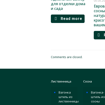
05.05.2
для отделки дома
Евров
и сада
сосны
натур
Read more
красо
ваше
Comments are closed.
Лиственница
Сосна
Вагонка
Вагонка-
штиль из
штиль из
лиственницы
сосны