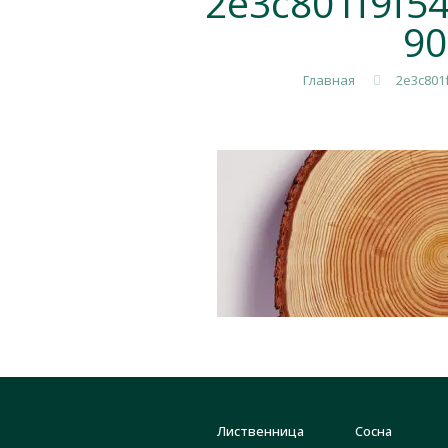
2e3c801f9f5
90
Главная
2e3c801
Лиственница
Сосна