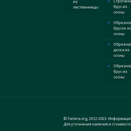
Строган
из
брус из
лиственницы
сосны
Обрезно
брусок и
сосны
Обрезна
доска из
сосны
Обрезно
брус из
сосны
© Fanera.org, 2012-2023. Информаци
Для уточнения наличия и стоимости