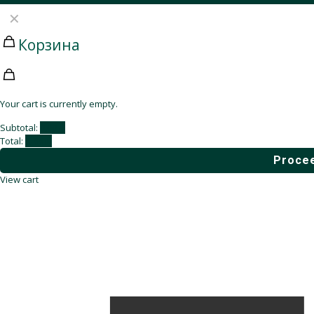
✕
Корзина
Your cart is currently empty.
Subtotal:
0,00
₽
Total:
0,00
₽
Procee
View cart