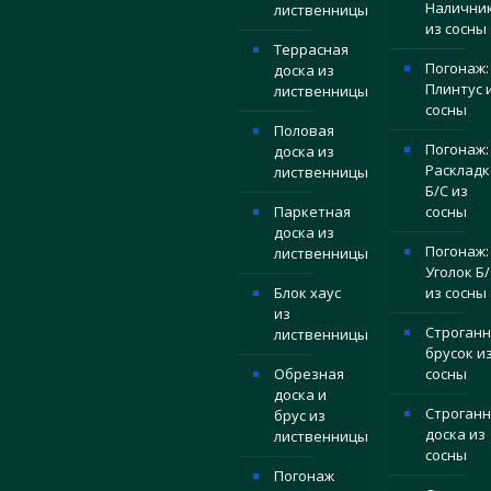
Налични
лиственницы
из сосны
Террасная
Погонаж:
доска из
Плинтус 
лиственницы
сосны
Половая
Погонаж:
доска из
Раскладк
лиственницы
Б/С из
Паркетная
сосны
доска из
Погонаж:
лиственницы
Уголок Б/
Блок хаус
из сосны
из
Строган
лиственницы
брусок и
Обрезная
сосны
доска и
Строганн
брус из
доска из
лиственницы
сосны
Погонаж