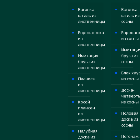
Вагонка
Вагонка-
штиль из
штиль из
лиственницы
сосны
Евровагонка
Евроваго
из
из сосны
лиственницы
Имитаци
Имитация
бруса из
бруса из
сосны
лиственницы
Блок хау
Планкен
из сосны
из
Доска-
лиственницы
четверт
Косой
из сосны
планкен
Половая
из
доска из
лиственницы
сосны
Палубная
Погонаж:
доска из