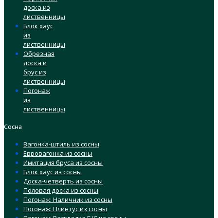
доска из
лиственницы
Блок хаус
из
лиственницы
Обрезная
доска и
брус из
лиственницы
Погонаж
из
лиственницы
Сосна
Вагонка-штиль из сосны
Евровагонка из сосны
Имитация бруса из сосны
Блок хаус из сосны
Доска-четверть из сосны
Половая доска из сосны
Погонаж: Наличник из сосны
Погонаж: Плинтус из сосны