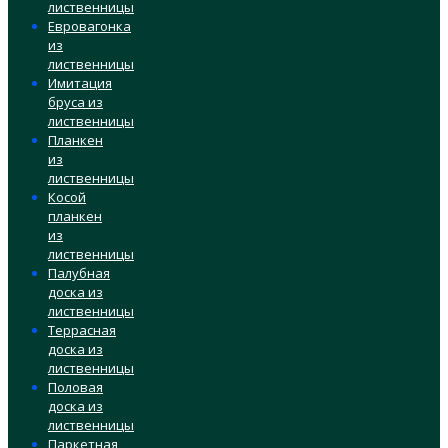
лиственницы
Евровагонка
из
лиственницы
Имитация
бруса из
лиственницы
Планкен
из
лиственницы
Косой
планкен
из
лиственницы
Палубная
доска из
лиственницы
Террасная
доска из
лиственницы
Половая
доска из
лиственницы
Паркетная