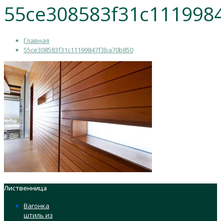
55ce308583f31c111998
Главная
55ce308583f31c11199847f3ba70b850
Лиственница
Вагонка
штиль из