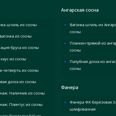
Ангарская сосна
нка-штиль из сосны
Вагонка штиль из Ангар
сосны
вагонка из сосны
Планкен прямой из анга
ация бруса из сосны
сосны
 хаус из сосны
Палубная доска из анга
сосны
а-четверть из сосны
вая доска из сосны
Фанера
наж: Наличник из сосны
Фанера ФК берёзовая 3
наж: Плинтус из сосны
шлифованная
наж: Раскладка Б/С из