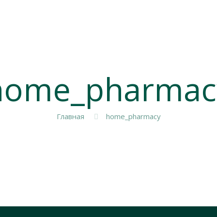
home_pharmac
Главная
home_pharmacy