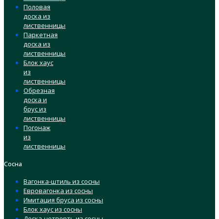
Половая
доска из
лиственницы
Паркетная
доска из
лиственницы
Блок хаус
из
лиственницы
Обрезная
доска и
брус из
лиственницы
Погонаж
из
лиственницы
Сосна
Вагонка-штиль из сосны
Евровагонка из сосны
Имитация бруса из сосны
Блок хаус из сосны
Доска-четверть из сосны