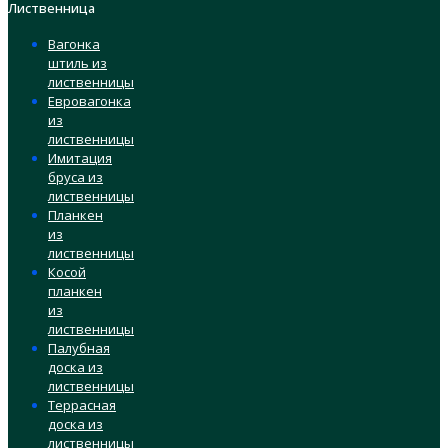
Лиственница
Вагонка
штиль из
лиственницы
Евровагонка
из
лиственницы
Имитация
бруса из
лиственницы
Планкен
из
лиственницы
Косой
планкен
из
лиственницы
Палубная
доска из
лиственницы
Террасная
доска из
лиственницы