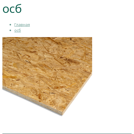
осб
Главная
осб