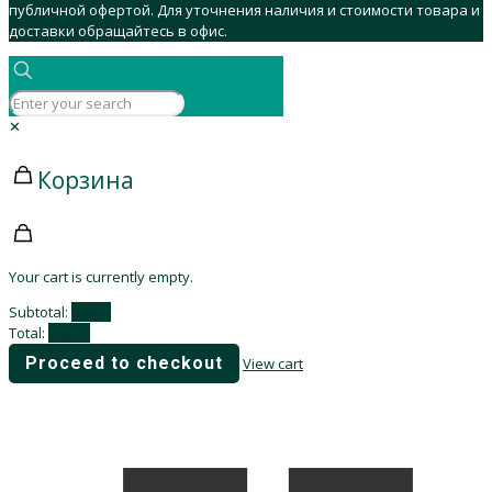
публичной офертой. Для уточнения наличия и стоимости товара и
доставки обращайтесь в офис.
✕
Корзина
Your cart is currently empty.
Subtotal:
0,00
₽
Total:
0,00
₽
Proceed to checkout
View cart